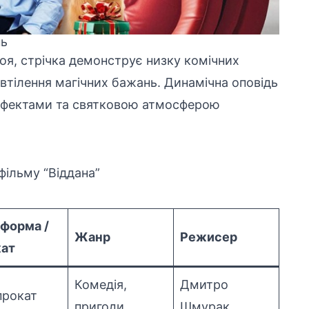
нь
оя, стрічка демонструє низку комічних
втілення магічних бажань. Динамічна оповідь
ефектами та святковою атмосферою
 фільму “Віддана”
форма /
Жанр
Режисер
ат
Комедія,
Дмитро
прокат
пригоди
Шмурак