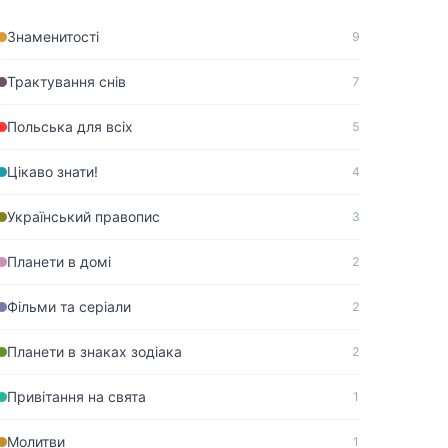
Знаменитості
9
Трактування снів
7
Польська для всіх
5
Цікаво знати!
4
Український правопис
3
Планети в домі
2
Фільми та серіали
2
Планети в знаках зодіака
2
Привітання на свята
1
Молитви
1