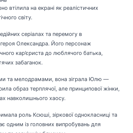
о втілила на екрані як реалістичних
гічного світу.
едійних серіалах та перемогу в
о героя Олександра. Його персонаж
чного кар’єриста до люблячого батька,
тячих забаганок.
ми та мелодрамами, вона зіграла Юлю —
ила образ терплячої, але принципової жінки,
вах навколишнього хаосу.
имала роль Ксюші, зіркової однокласниці та
стає одним із головних випробувань для