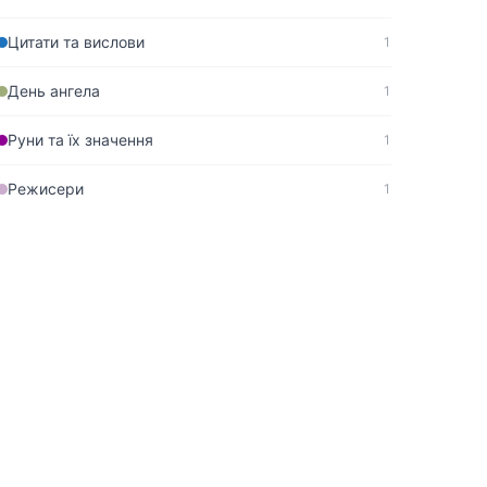
Цитати та вислови
1
День ангела
1
Руни та їх значення
1
Режисери
1