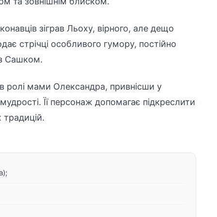
ом та зовнішнім блиском.
онавців зіграв Льоху, вірного, але дещо
одає стрічці особливого гумору, постійно
із Сашком.
в ролі мами Олександра, привнісши у
мудрості. Її персонаж допомагає підкреслити
 традицій.
);