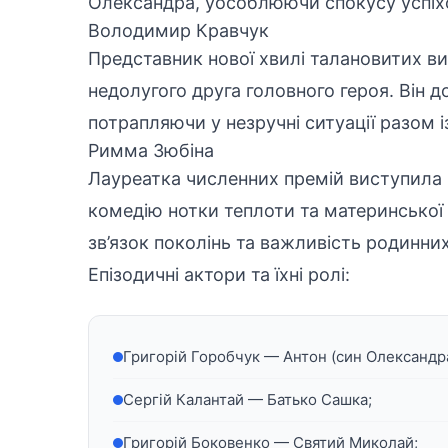
Олександра, уособлюючи спокусу успіх
Володимир Кравчук
Представник нової хвилі талановитих вик
недолугого друга головного героя. Він д
потрапляючи у незручні ситуації разом 
Римма Зюбіна
Лауреатка численних премій виступила 
комедію нотки теплоти та материнської 
зв’язок поколінь та важливість родинних
Епізодичні актори та їхні ролі:
Григорій Горобчук — Антон (син Олександра
Сергій Калантай — Батько Сашка;
Григорій Боковенко — Святий Миколай;