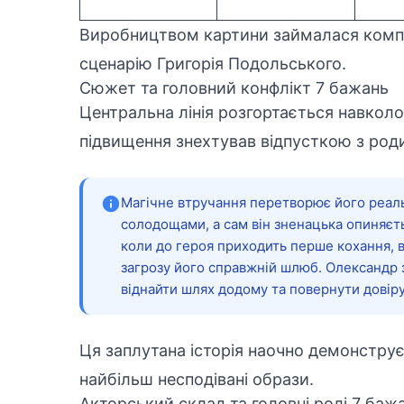
Виробництвом картини займалася компа
сценарію Григорія Подольського.
Сюжет та головний конфлікт 7 бажань
Центральна лінія розгортається навкол
підвищення знехтував відпусткою з род
Магічне втручання перетворює його реаль
солодощами, а сам він зненацька опиняєть
коли до героя приходить перше кохання, в
загрозу його справжній шлюб. Олександр 
віднайти шлях додому та повернути довір
Ця заплутана історія наочно демонструє
найбільш несподівані образи.
Акторський склад та головні ролі 7 баж