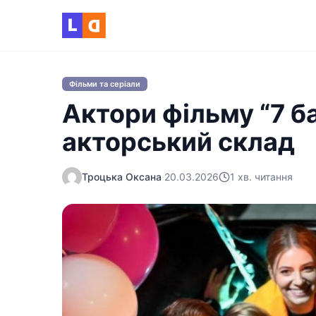
Skip to content
L
D
Фільми та серіали
Актори фільму “7 б
акторський склад
Троцька Оксана
·
20.03.2026
1 хв. читання