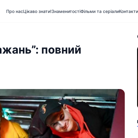
Про нас
Цікаво знати!
Знаменитості
Фільми та серіали
Контакт
ажань”: повний