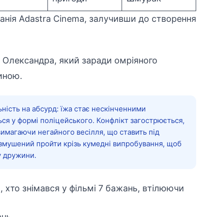
нія Adastra Cinema, залучивши до створення
о Олександра, який заради омріяного
иною.
ність на абсурд: їжа стає нескінченними
ся у формі поліцейського. Конфлікт загострюється,
имагаючи негайного весілля, що ставить під
змушений пройти крізь кумедні випробування, щоб
у дружини.
, хто знімався у фільмі 7 бажань, втілюючи
ань