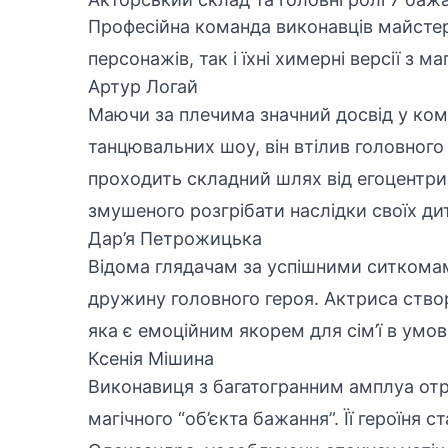
Професійна команда виконавців майстерн
персонажів, так і їхні химерні версії з ма
Артур Логай
Маючи за плечима значний досвід у ком
танцювальних шоу, він втілив головног
проходить складний шлях від егоцентри
змушеного розгрібати наслідки своїх ди
Дар’я Петрожицька
Відома глядачам за успішними ситкома
дружину головного героя. Актриса створ
яка є емоційним якорем для сім’ї в умо
Ксенія Мішина
Виконавиця з багатогранним амплуа отр
магічного “об’єкта бажання”. Її героїня 