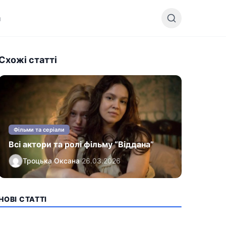
и
Схожі статті
Фільми та серіали
Всі актори та ролі фільму “Віддана”
Троцька Оксана
·
26.03.2026
НОВІ СТАТТІ