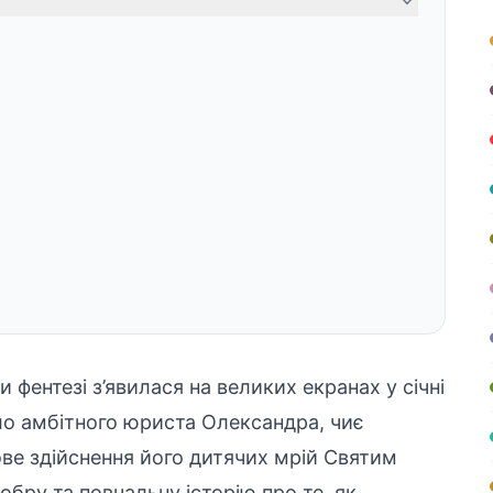
 фентезі з’явилася на великих екранах у січні
ло амбітного юриста Олександра, чиє
ове здійснення його дитячих мрій Святим
бру та повчальну історію про те, як