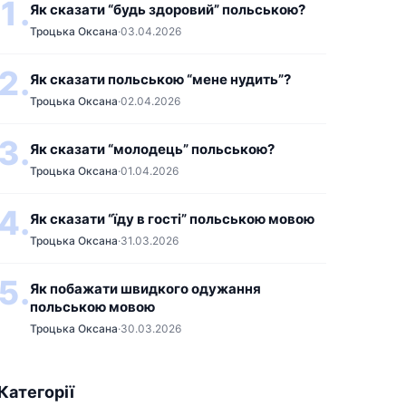
1.
Як сказати “будь здоровий” польською?
Троцька Оксана
·
03.04.2026
2.
Як сказати польською “мене нудить”?
Троцька Оксана
·
02.04.2026
3.
Як сказати “молодець” польською?
Троцька Оксана
·
01.04.2026
4.
Як сказати “їду в гості” польською мовою
Троцька Оксана
·
31.03.2026
5.
Як побажати швидкого одужання
польською мовою
Троцька Оксана
·
30.03.2026
Категорії