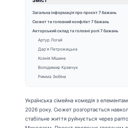
Зміст
Загальна інформація про проєкт 7 бажань
Сюжет та головний конфлікт 7 бажань
Акторський склад та головні ролі 7 бажань
Артур Логай
Дар’я Петрожицька
Ксенія Мішина
Володимир Кравчук
Римма Зюбіна
Українська сімейна комедія з елементами
2026 року. Сюжет розгортається навко
стабільне життя руйнується через рапт
Миколаєм. Проєкт пропонує глядачам до