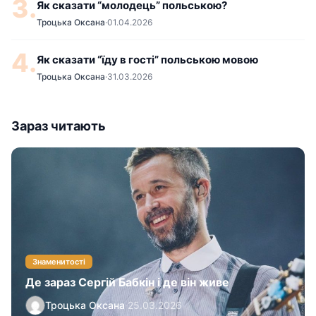
3.
Як сказати “молодець” польською?
Троцька Оксана
·
01.04.2026
4.
Як сказати “їду в гості” польською мовою
Троцька Оксана
·
31.03.2026
Зараз читають
Знаменитості
Де зараз Сергій Бабкін і де він живе
Троцька Оксана
·
25.03.2026