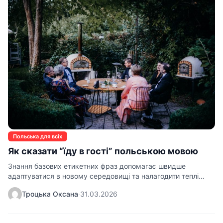
Польська для всіх
Як сказати “їду в гості” польською мовою
Знання базових етикетних фраз допомагає швидше
адаптуватися в новому середовищі та налагодити теплі
стосунки з оточенням.…
Троцька Оксана
·
31.03.2026