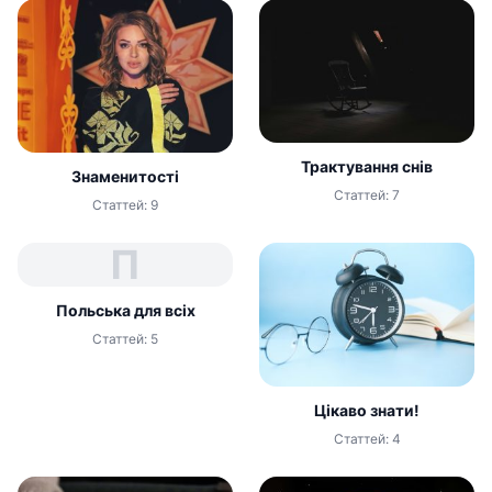
Трактування снів
Знаменитості
Статтей: 7
Статтей: 9
П
Польська для всіх
Статтей: 5
Цікаво знати!
Статтей: 4