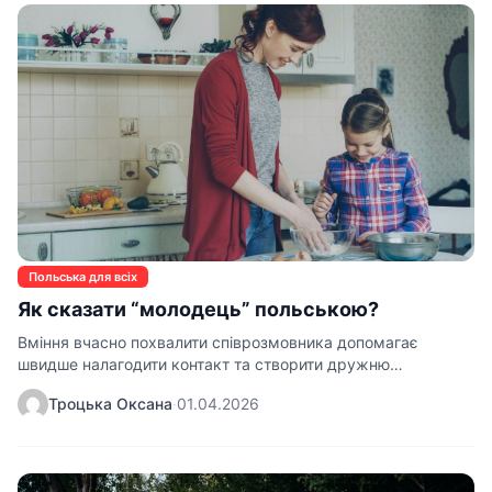
Польська для всіх
Як сказати “молодець” польською?
Вміння вчасно похвалити співрозмовника допомагає
швидше налагодити контакт та створити дружню
атмосферу під час розмови. Багато…
Троцька Оксана
·
01.04.2026