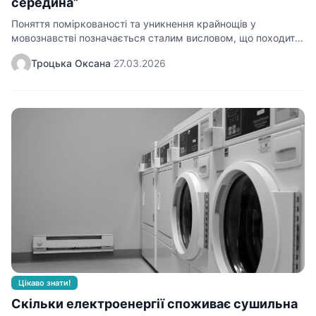
середина”
Поняття поміркованості та уникнення крайнощів у
мовознавстві позначається сталим висловом, що походить
із античної філософії. Використовуючи…
Троцька Оксана
·
27.03.2026
Цікаво знати!
Скільки електроенергії споживає сушильна