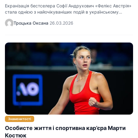
Екранізація бестселера Софії Андрухович «Фелікс Австрія»
стала однією з найочікуваніших подій в українському
кінематографі, поєднавши жанри…
Троцька Оксана
·
26.03.2026
Знаменитості
Особисте життя і спортивна кар’єра Марти
Костюк