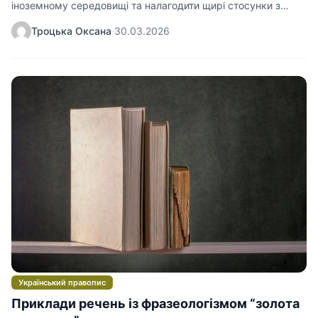
іноземному середовищі та налагодити щирі стосунки з
оточуючими. Коли…
Троцька Оксана
·
30.03.2026
Український правопис
Приклади речень із фразеологізмом “золота