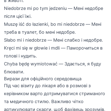
в животі.
Niedobrze mi po tym jedzeniu — Мені недобре
після цієї їжі.
Muszę iść do łazienki, bo mi niedobrze — Мені
треба в туалет, бо мені недобре.
Słabo mi i niedobrze — Мені слабко і недобре.
Kręci mi się w głowie i mdli — Паморочиться в
голові і нудить.
Chyba będę wymiotować — Здається, я буду
блювати.
Вирази для офіційного середовища
Під час візиту до лікаря або в розмові з
керівником варто дотримуватися стриманого
та медичного стилю. Важливо чітко
артикулювати скарги, щоб фахівець зрозумів,