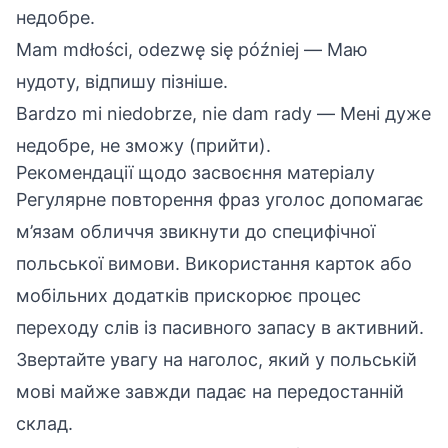
недобре.
Mam mdłości, odezwę się później — Маю
нудоту, відпишу пізніше.
Bardzo mi niedobrze, nie dam rady — Мені дуже
недобре, не зможу (прийти).
Рекомендації щодо засвоєння матеріалу
Регулярне повторення фраз уголос допомагає
м’язам обличчя звикнути до специфічної
польської вимови. Використання карток або
мобільних додатків прискорює процес
переходу слів із пасивного запасу в активний.
Звертайте увагу на наголос, який у польській
мові майже завжди падає на передостанній
склад.