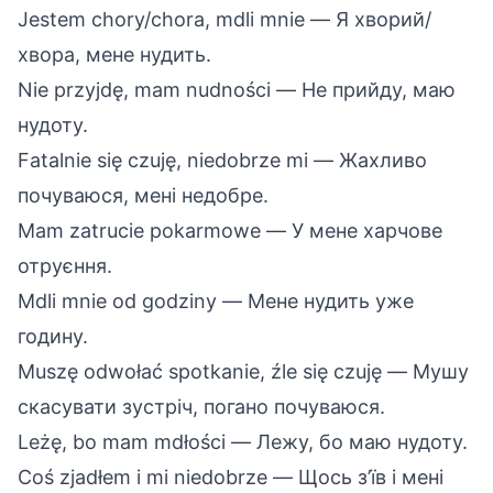
Jestem chory/chora, mdli mnie — Я хворий/
хвора, мене нудить.
Nie przyjdę, mam nudności — Не прийду, маю
нудоту.
Fatalnie się czuję, niedobrze mi — Жахливо
почуваюся, мені недобре.
Mam zatrucie pokarmowe — У мене харчове
отруєння.
Mdli mnie od godziny — Мене нудить уже
годину.
Muszę odwołać spotkanie, źle się czuję — Мушу
скасувати зустріч, погано почуваюся.
Leżę, bo mam mdłości — Лежу, бо маю нудоту.
Coś zjadłem i mi niedobrze — Щось з’їв і мені