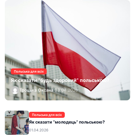
Польська для всіх
Як сказати “будь здоровий” польською?
Троцька Оксана
·
03.04.2026
Польська для всіх
Як сказати “молодець” польською?
01.04.2026