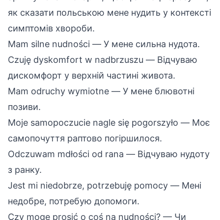
як сказати польською мене нудить у контексті
симптомів хвороби.
Mam silne nudności — У мене сильна нудота.
Czuję dyskomfort w nadbrzuszu — Відчуваю
дискомфорт у верхній частині живота.
Mam odruchy wymiotne — У мене блювотні
позиви.
Moje samopoczucie nagle się pogorszyło — Моє
самопочуття раптово погіршилося.
Odczuwam mdłości od rana — Відчуваю нудоту
з ранку.
Jest mi niedobrze, potrzebuję pomocy — Мені
недобре, потребую допомоги.
Czy mogę prosić o coś na nudności? — Чи