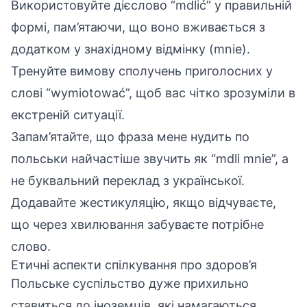
Використовуйте дієслово “mdlić” у правильній
формі, пам’ятаючи, що воно вживається з
додатком у знахідному відмінку (mnie).
Тренуйте вимову сполучень приголосних у
слові “wymiotować”, щоб вас чітко зрозуміли в
екстреній ситуації.
Запам’ятайте, що фраза мене нудить по
польськи найчастіше звучить як “mdli mnie”, а
не буквальний переклад з української.
Додавайте жестикуляцію, якщо відчуваєте,
що через хвилювання забуваєте потрібне
слово.
Етичні аспекти спілкування про здоров’я
Польське суспільство дуже прихильно
ставиться до іноземців, які намагаються