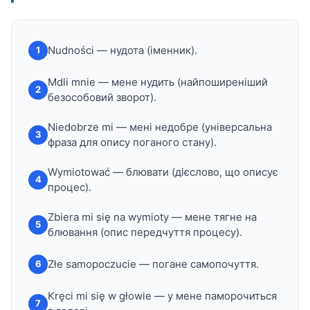
Nudności — нудота (іменник).
1
Mdli mnie — мене нудить (найпоширеніший
2
безособовий зворот).
Niedobrze mi — мені недобре (універсальна
3
фраза для опису поганого стану).
Wymiotować — блювати (дієслово, що описує
4
процес).
Zbiera mi się na wymioty — мене тягне на
5
блювання (опис передчуття процесу).
Złe samopoczucie — погане самопочуття.
6
Kręci mi się w głowie — у мене паморочиться
7