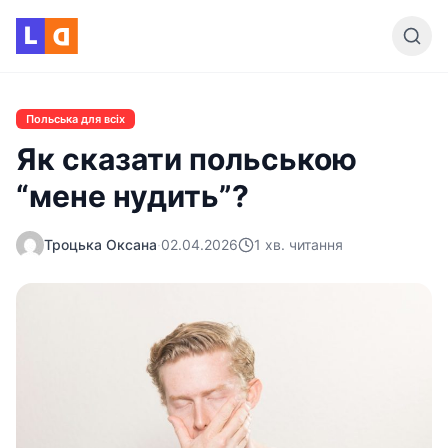
Skip to content
L
D
Польська для всіх
Як сказати польською
“мене нудить”?
Троцька Оксана
·
02.04.2026
1 хв. читання