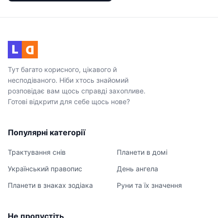
L
D
Тут багато корисного, цікавого й
несподіваного. Ніби хтось знайомий
розповідає вам щось справді захопливе.
Готові відкрити для себе щось нове?
Популярні категорії
Трактування снів
Планети в домі
Український правопис
День ангела
Планети в знаках зодіака
Руни та їх значення
Не пропустіть