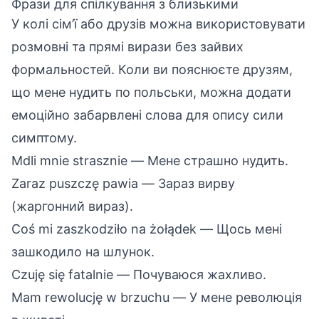
Фрази для спілкування з близькими
У колі сім’ї або друзів можна використовувати
розмовні та прямі вирази без зайвих
формальностей. Коли ви пояснюєте друзям,
що мене нудить по польськи, можна додати
емоційно забарвлені слова для опису сили
симптому.
Mdli mnie strasznie — Мене страшно нудить.
Zaraz puszczę pawia — Зараз вирву
(жаргонний вираз).
Coś mi zaszkodziło na żołądek — Щось мені
зашкодило на шлунок.
Czuję się fatalnie — Почуваюся жахливо.
Mam rewolucję w brzuchu — У мене революція