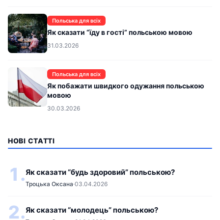
Польська для всіх
Як сказати “їду в гості” польською мовою
31.03.2026
Польська для всіх
Як побажати швидкого одужання польською
мовою
30.03.2026
НОВІ СТАТТІ
1.
Як сказати “будь здоровий” польською?
Троцька Оксана
·
03.04.2026
2.
Як сказати “молодець” польською?