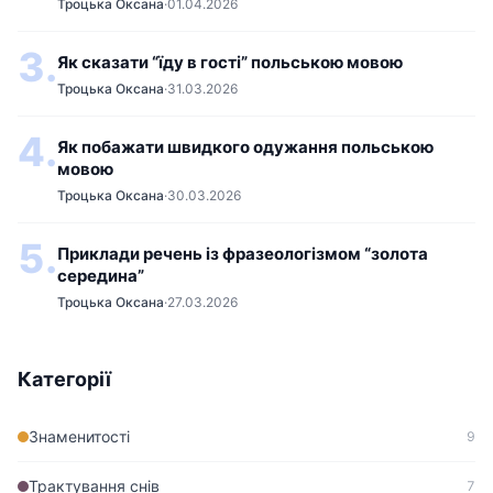
Троцька Оксана
·
01.04.2026
3.
Як сказати “їду в гості” польською мовою
Троцька Оксана
·
31.03.2026
4.
Як побажати швидкого одужання польською
мовою
Троцька Оксана
·
30.03.2026
5.
Приклади речень із фразеологізмом “золота
середина”
Троцька Оксана
·
27.03.2026
Категорії
Знаменитості
9
Трактування снів
7