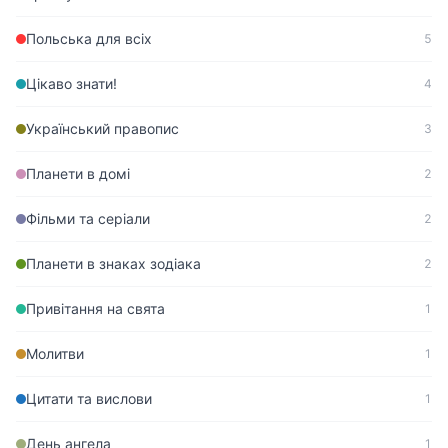
Польська для всіх
5
Цікаво знати!
4
Український правопис
3
Планети в домі
2
Фільми та серіали
2
Планети в знаках зодіака
2
Привітання на свята
1
Молитви
1
Цитати та вислови
1
День ангела
1