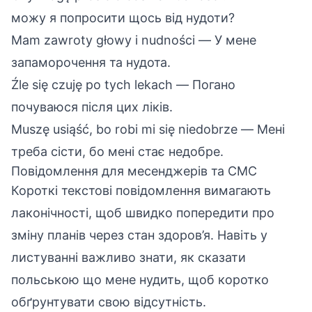
можу я попросити щось від нудоти?
Mam zawroty głowy i nudności — У мене
запаморочення та нудота.
Źle się czuję po tych lekach — Погано
почуваюся після цих ліків.
Muszę usiąść, bo robi mi się niedobrze — Мені
треба сісти, бо мені стає недобре.
Повідомлення для месенджерів та СМС
Короткі текстові повідомлення вимагають
лаконічності, щоб швидко попередити про
зміну планів через стан здоров’я. Навіть у
листуванні важливо знати, як сказати
польською що мене нудить, щоб коротко
обґрунтувати свою відсутність.