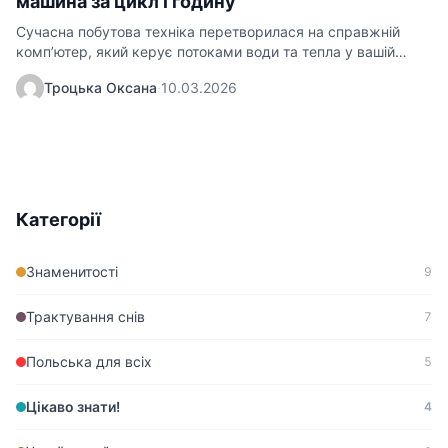
машина за цикл і годину
Сучасна побутова техніка перетворилася на справжній
комп’ютер, який керує потоками води та тепла у вашій
ванній кімнаті. Розуміння…
Троцька Оксана
·
10.03.2026
Категорії
Знаменитості
9
Трактування снів
7
Польська для всіх
5
Цікаво знати!
4