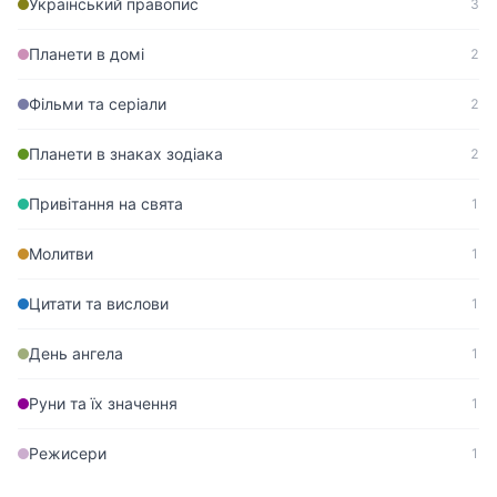
Український правопис
3
Планети в домі
2
Фільми та серіали
2
Планети в знаках зодіака
2
Привітання на свята
1
Молитви
1
Цитати та вислови
1
День ангела
1
Руни та їх значення
1
Режисери
1