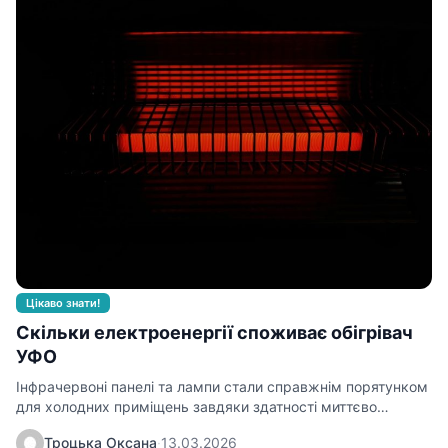
Цікаво знати!
Скільки електроенергії споживає обігрівач
УФО
Інфрачервоні панелі та лампи стали справжнім порятунком
для холодних приміщень завдяки здатності миттєво
створювати теплову зону. Розуміння того,…
Троцька Оксана
·
13.03.2026