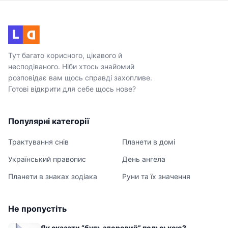
L
D
Тут багато корисного, цікавого й
несподіваного. Ніби хтось знайомий
розповідає вам щось справді захопливе.
Готові відкрити для себе щось нове?
Популярні категорії
Трактування снів
Планети в домі
Український правопис
День ангела
Планети в знаках зодіака
Руни та їх значення
Не пропустіть
Як сказати “будь здоровий” польською?