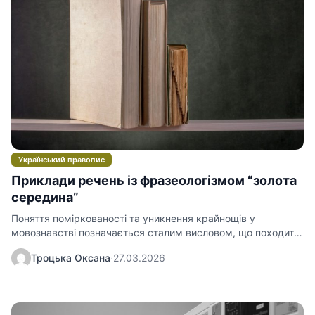
Український правопис
Приклади речень із фразеологізмом “золота
середина”
Поняття поміркованості та уникнення крайнощів у
мовознавстві позначається сталим висловом, що походить
із античної філософії. Використовуючи речення з…
Троцька Оксана
·
27.03.2026