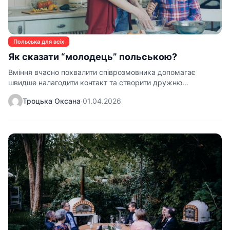
Польська для всіх
Як сказати “молодець” польською?
Вміння вчасно похвалити співрозмовника допомагає
швидше налагодити контакт та створити дружню
атмосферу під час розмови. Багато початківців шукають…
Троцька Оксана
·
01.04.2026