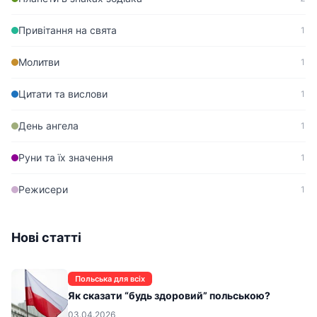
Привітання на свята
1
Молитви
1
Цитати та вислови
1
День ангела
1
Руни та їх значення
1
Режисери
1
Нові статті
Польська для всіх
Як сказати “будь здоровий” польською?
03.04.2026