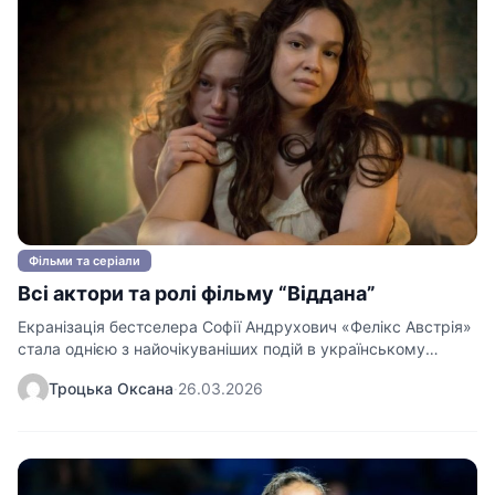
Фільми та серіали
Всі актори та ролі фільму “Віддана”
Екранізація бестселера Софії Андрухович «Фелікс Австрія»
стала однією з найочікуваніших подій в українському
кінематографі, поєднавши жанри історичної драми…
Троцька Оксана
·
26.03.2026