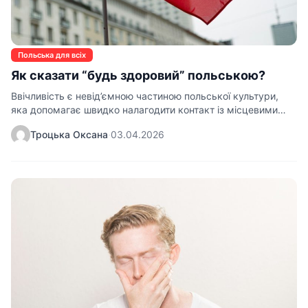
Польська для всіх
Як сказати “будь здоровий” польською?
Ввічливість є невід’ємною частиною польської культури,
яка допомагає швидко налагодити контакт із місцевими
жителями. Знання базових етикетних фраз…
Троцька Оксана
·
03.04.2026