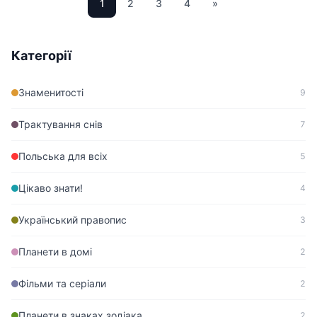
1
2
3
4
»
Категорії
Знаменитості
9
Трактування снів
7
Польська для всіх
5
Цікаво знати!
4
Український правопис
3
Планети в домі
2
Фільми та серіали
2
Планети в знаках зодіака
2