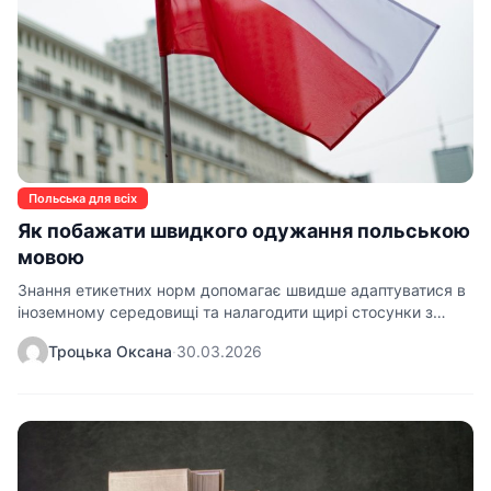
Польська для всіх
Як побажати швидкого одужання польською
мовою
Знання етикетних норм допомагає швидше адаптуватися в
іноземному середовищі та налагодити щирі стосунки з
оточуючими. Коли близька людина…
Троцька Оксана
·
30.03.2026