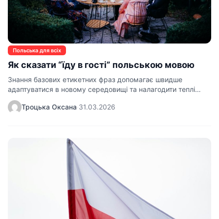
Польська для всіх
Як сказати “їду в гості” польською мовою
Знання базових етикетних фраз допомагає швидше
адаптуватися в новому середовищі та налагодити теплі
стосунки з оточенням. Коли виникає…
Троцька Оксана
·
31.03.2026