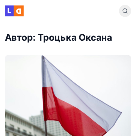
Skip to content
L
D
Автор:
Троцька Оксана